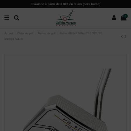
Paramètres des cookies
Livraison à partir de 3.90€ en relais (hors Corse)
0
Accueil
Clubs de golf
Putters de golf
Putter HB Soft Milled 11.0 SB UST
Mamiya ALL-IN