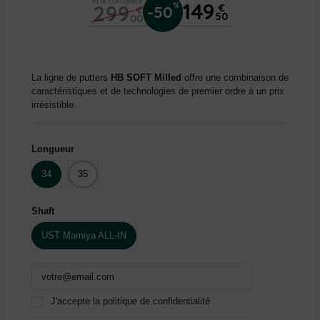
Prix conseillé
149
299
%
€
-50
€
50
00
La ligne de putters
HB SOFT Milled
offre une combinaison de
caractéristiques et de technologies de premier ordre à un prix
irrésistible.
Longueur
34
35
Shaft
UST Mamiya ALL-IN
J'accepte la politique de confidentialité