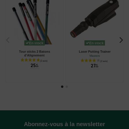
En stock
En stock
Tour sticks 2 Batons
Laser Putting Trainer
d'Alignement
Masters
25
27
€
€
00
00
Abonnez-vous à la newsletter