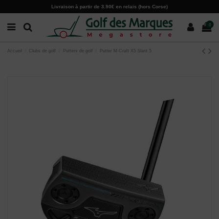
Paramètres des cookies
Livraison à partir de 3.90€ en relais (hors Corse)
0
Accueil
Clubs de golf
Putters de golf
Putter M-Craft X5 Slant 5