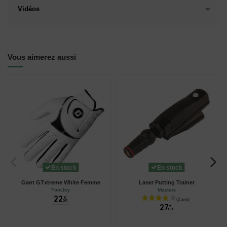
Vidéos
Vous aimerez aussi
En stock
En stock
Gant GTxtreme White Femme
Laser Putting Trainer
FootJoy
Masters
22
€
00
27
€
00