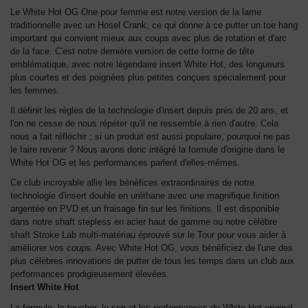
Le White Hot OG One pour femme est notre version de la lame
traditionnelle avec un Hosel Crank, ce qui donne à ce putter un toe hang
important qui convient mieux aux coups avec plus de rotation et d'arc
de la face. C'est notre dernière version de cette forme de tête
emblématique, avec notre légendaire insert White Hot, des longueurs
plus courtes et des poignées plus petites conçues spécialement pour
les femmes.
Il définit les règles de la technologie d'insert depuis près de 20 ans, et
l'on ne cesse de nous répéter qu'il ne ressemble à rien d'autre. Cela
nous a fait réfléchir ; si un produit est aussi populaire, pourquoi ne pas
le faire revenir ? Nous avons donc intégré la formule d'origine dans le
White Hot OG et les performances parlent d'elles-mêmes.
Ce club incroyable allie les bénéfices extraordinaires de notre
technologie d'insert double en uréthane avec une magnifique finition
argentée en PVD et un fraisage fin sur les finitions. Il est disponible
dans notre shaft stepless en acier haut de gamme ou notre célèbre
shaft Stroke Lab multi-matériau éprouvé sur le Tour pour vous aider à
améliorer vos coups. Avec White Hot OG, vous bénéficiez de l'une des
plus célèbres innovations de putter de tous les temps dans un club aux
performances prodigieusement élevées.
Insert White Hot
La formule, le toucher, le son et les performances du White Hot original