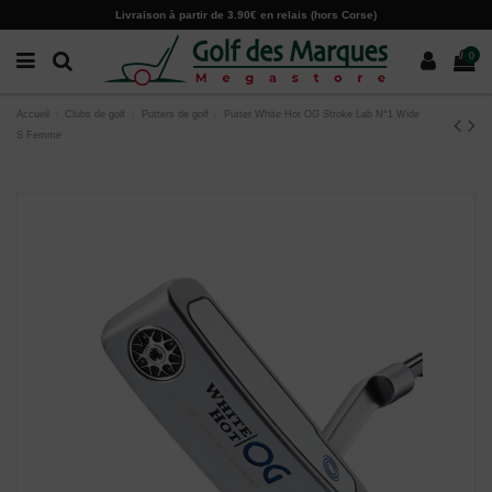
Paramètres des cookies
Livraison à partir de 3.90€ en relais (hors Corse)
0
Accueil
Clubs de golf
Putters de golf
Putter White Hot OG Stroke Lab N°1 Wide
S Femme