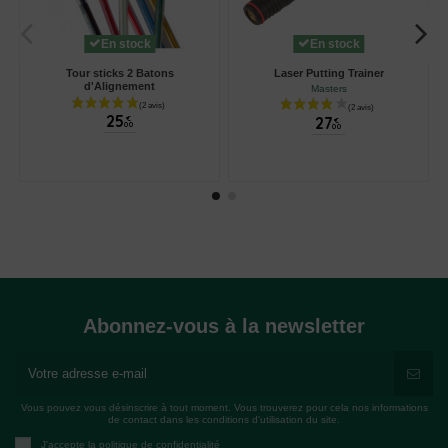
En stock
En stock
Tour sticks 2 Batons
Laser Putting Trainer
d'Alignement
Masters
25
27
€
€
00
00
Abonnez-vous à la newsletter
Vous pouvez vous désinscrire à tout moment. Vous trouverez pour cela nos informations
de contact dans les conditions d'utilisation du site.
J'accepte la politique de confidentialité