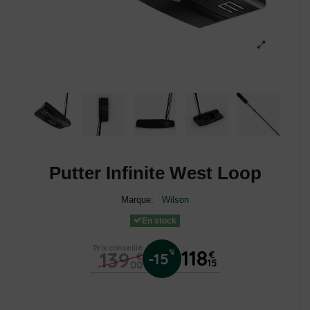
Putter Infinite West Loop
Marque:
Wilson
En stock
Prix conseillé
118
139
%
€
-15
€
15
00