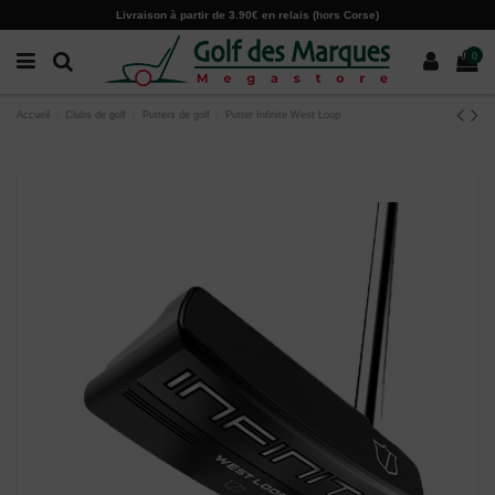
Paramètres des cookies
Livraison à partir de 3.90€ en relais (hors Corse)
0
Accueil
Clubs de golf
Putters de golf
Putter Infinite West Loop