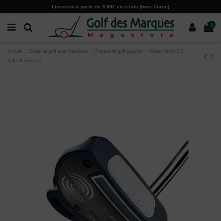
Paramètres des cookies
Livraison à partir de 3.90€ en relais (hors Corse)
0
Accueil
Clubs de golf pour Gauchers
Putters de golf gaucher
Putter AI-ONE 2
Ball DB Gaucher