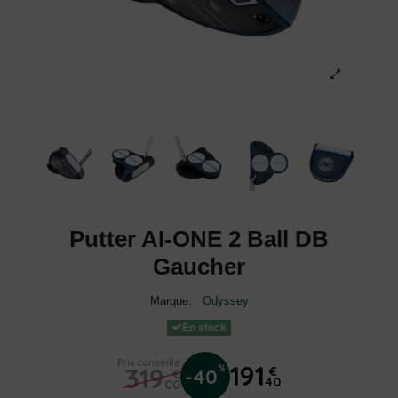
Putter AI-ONE 2 Ball DB
Gaucher
Marque:
Odyssey
En stock
Prix conseillé
191
319
%
€
-40
€
40
00