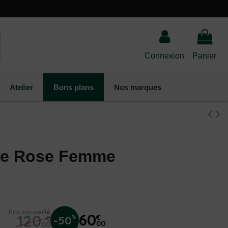
Connexion
Panier
Atelier
Bons plans
Nos marques
ne Rose Femme
Prix conseillé
60
120
€
-50
%
€
00
00