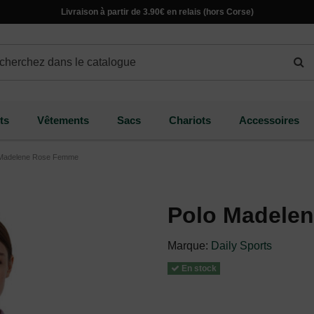
Livraison à partir de 3.90€ en relais (hors Corse)
ts
Vêtements
Sacs
Chariots
Accessoires
 Madelene Rose Femme
Polo Madele
Marque:
Daily Sports
En stock