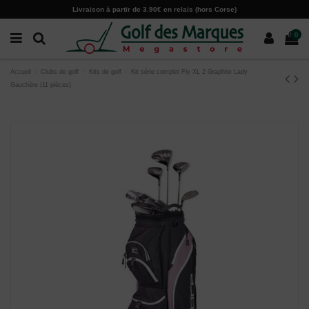
Paramètres des cookies
Livraison à partir de 3.90€ en relais (hors Corse)
0
Accueil
Clubs de golf
Kits de golf
Kit série complet Fly XL 2 Graphite Lady
Gauchère (11 pièces)