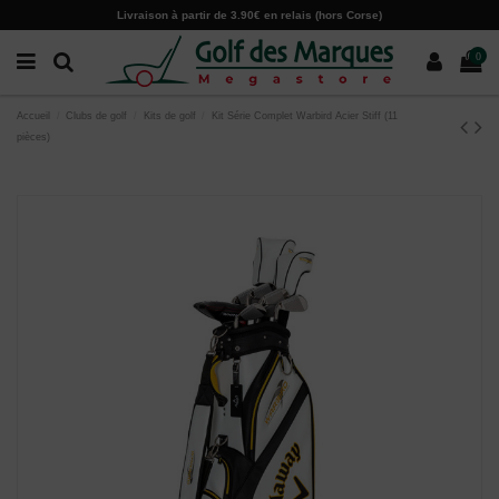
Paramètres des cookies
Livraison à partir de 3.90€ en relais (hors Corse)
0
Accueil
Clubs de golf
Kits de golf
Kit Série Complet Warbird Acier Stiff (11
pièces)