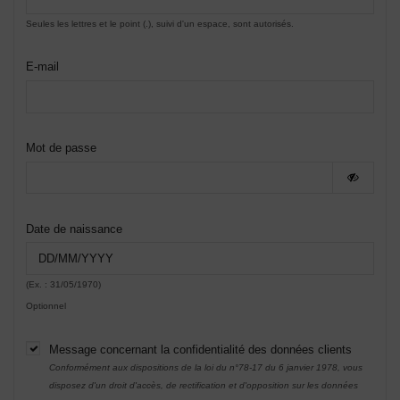
Seules les lettres et le point (.), suivi d'un espace, sont autorisés.
E-mail
Mot de passe
Date de naissance
(Ex. : 31/05/1970)
Optionnel
Message concernant la confidentialité des données clients
Conformément aux dispositions de la loi du n°78-17 du 6 janvier 1978, vous
disposez d'un droit d'accès, de rectification et d'opposition sur les données