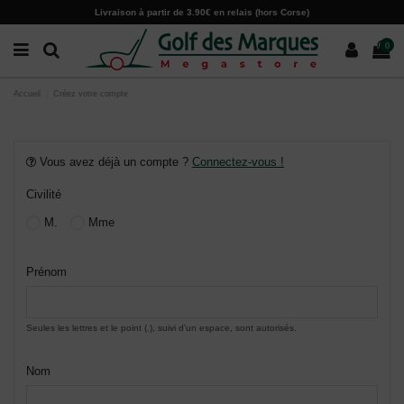
Paramètres des cookies
Livraison à partir de 3.90€ en relais (hors Corse)
0
Accueil
Créez votre compte
Vous avez déjà un compte ?
Connectez-vous !
Civilité
M.
Mme
Prénom
Seules les lettres et le point (.), suivi d'un espace, sont autorisés.
Nom