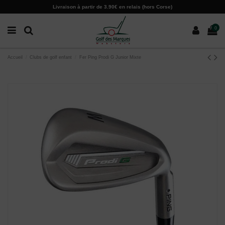
Paramètres des cookies
Livraison à partir de 3.90€ en relais (hors Corse)
0
Accueil
Clubs de golf enfant
Fer Ping Prodi G Junior Mixte