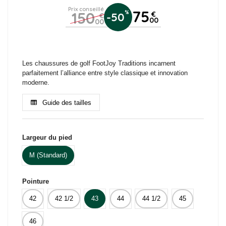
Prix conseillé
75
150
%
€
-50
€
00
00
(21 avis)
Les chaussures de golf FootJoy Traditions incarnent
parfaitement l’alliance entre style classique et innovation
moderne.
Guide des tailles
Largeur du pied
M (Standard)
Pointure
42
42 1/2
43
44
44 1/2
45
46