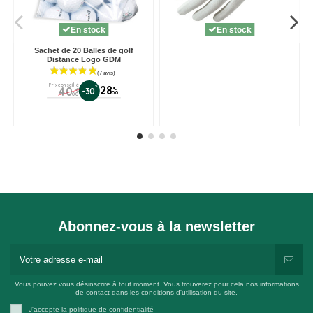
En stock
En stock
Sachet de 20 Balles de golf
Distance Logo GDM
Prix conseillé
%
28
40
€
-30
€
00
00
Abonnez-vous à la newsletter
Vous pouvez vous désinscrire à tout moment. Vous trouverez pour cela nos informations
de contact dans les conditions d'utilisation du site.
J'accepte la politique de confidentialité