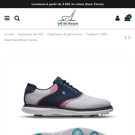
Paramètres des cookies
Livraison à partir de 3.90€ en relais (hors Corse)
0
Accueil
Chaussures de Golf
Chaussures de golf homme
Traditions 57959
Blanc/Marin/Rose Homme