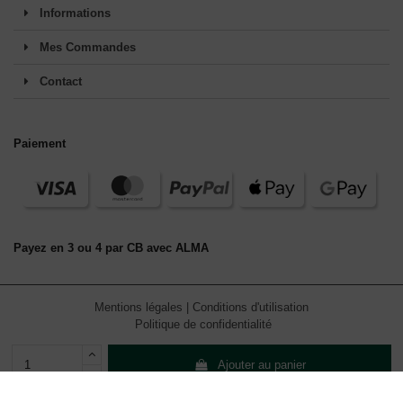
Informations
Mes Commandes
Contact
Paiement
Payez en 3 ou 4 par CB avec ALMA
Mentions légales
|
Conditions d'utilisation
Politique de confidentialité
Ajouter au panier
En continuant de défiler,
vous acceptez l'utilisation de services
tiers pouvant installer des cookies