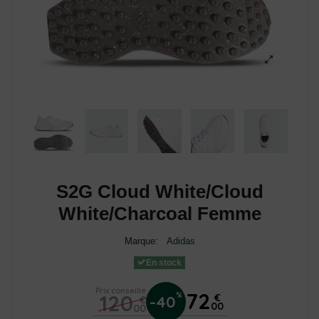
S2G Cloud White/Cloud
White/Charcoal Femme
Marque:
Adidas
En stock
Prix conseillé
72
120
%
€
-40
€
00
00