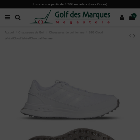
Paramètres des cookies
Livraison à partir de 3.90€ en relais (hors Corse)
0
Accueil
Chaussures de Golf
Chaussures de golf femme
S2G Cloud
White/Cloud White/Charcoal Femme