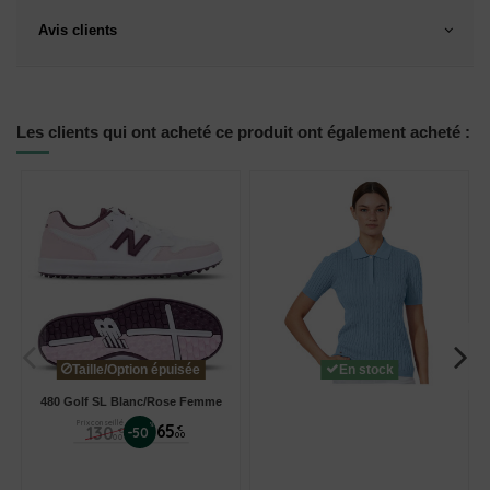
Avis clients
Les clients qui ont acheté ce produit ont également acheté :
Taille/Option épuisée
En stock
480 Golf SL Blanc/Rose Femme
Prix conseillé
%
65
130
€
-50
€
00
00