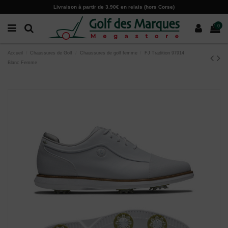
Paramètres des cookies
Livraison à partir de 3.90€ en relais (hors Corse)
0
Accueil
Chaussures de Golf
Chaussures de golf femme
FJ Tradition 97914
Blanc Femme