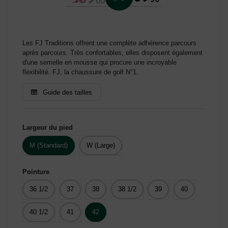
00
(18 avis)
Les FJ Traditions offrent une complète adhérence parcours
après parcours. Très confortables, elles disposent également
d'une semelle en mousse qui procure une incroyable
flexibilité. FJ, la chaussure de golf N°1.
Guide des tailles
Largeur du pied
M (Standard)
W (Large)
Pointure
36 1/2
37
38
38 1/2
39
40
40 1/2
41
42