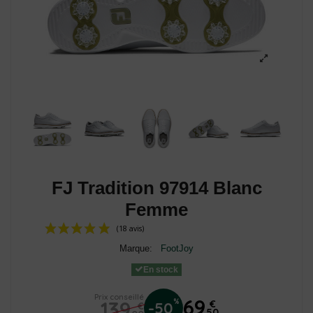
FJ Tradition 97914 Blanc
Femme
Marque:
FootJoy
En stock
Prix conseillé
69
139
%
€
-50
€
50