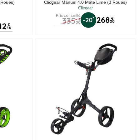
 Roues)
Clicgear Manuel 4.0 Mate Lime (3 Roues)
Clicgear
Prix conseillé
268
335
%
-20
€
€
00
00
12
€
46
vis)