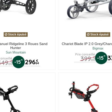
Stock épuisé
Stock épuisé
anuel Ridgeline 3 Roues Sand
Chariot Blade IP 2.0 Grey/Char
Hunter
Bigmax
Sun Mountain
Prix conseillé
3
399
%
-15
€
conseillé
296
00
349
%
-15
€
€
64
00