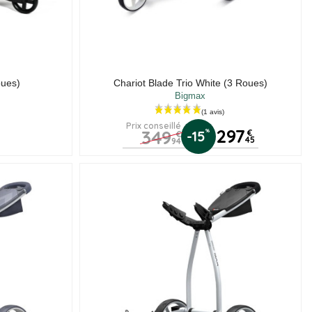
oues)
Chariot Blade Trio White (3 Roues)
Bigmax
Prix conseillé
297
349
%
-15
€
€
45
94
vis)