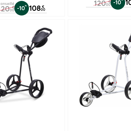
1
120
-10
€
conseillé
00
108
120
%
-10
€
€
00
00