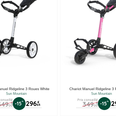
anuel Ridgeline 3 Roues White
Chariot Manuel Ridgeline 3
Sun Mountain
Sun Mountain
conseillé
Prix conseillé
296
2
349
349
%
%
-15
€
-15
€
€
64
00
00