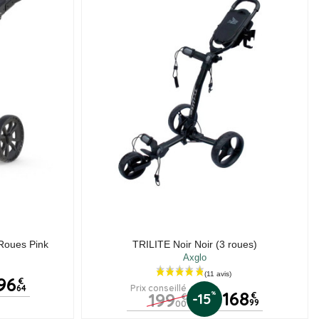
 Roues Pink
TRILITE Noir Noir (3 roues)
Axglo
96
€
64
Prix conseillé
168
199
%
-15
€
€
99
00