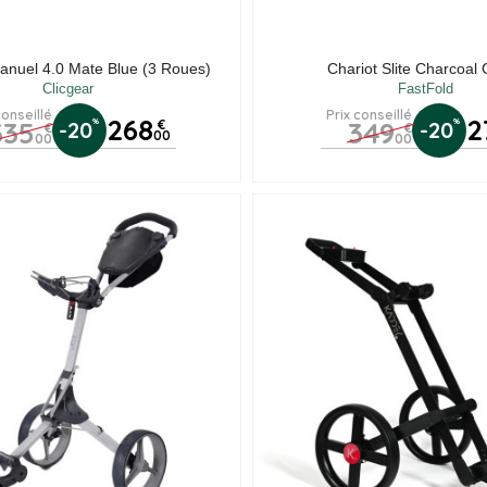
anuel 4.0 Mate Blue (3 Roues)
Chariot Slite Charcoal
Clicgear
FastFold
conseillé
Prix conseillé
268
2
335
349
%
%
-20
€
-20
€
€
00
00
00