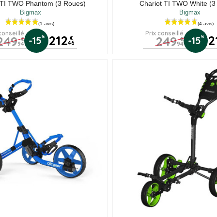
 TI TWO Phantom (3 Roues)
Chariot TI TWO White (3
Bigmax
Bigmax
conseillé
Prix conseillé
212
2
249
249
%
%
-15
€
-15
€
€
46
94
94
(1 a