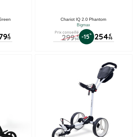
 Green
Chariot IQ 2.0 Phantom
Bigmax
Prix conseillé
79
254
299
%
€
-15
€
€
19
96
94