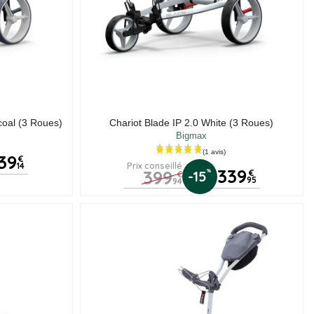
coal (3 Roues)
Chariot Blade IP 2.0 White (3 Roues)
Bigmax
39
€
14
Prix conseillé
339
399
%
-15
€
€
95
94