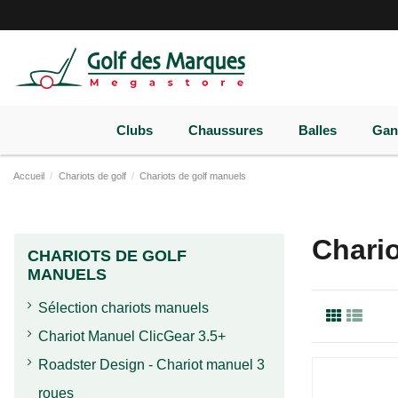
Paramètres des cookies
Clubs
Chaussures
Balles
Gan
Accueil
Chariots de golf
Chariots de golf manuels
Chario
CHARIOTS DE GOLF
MANUELS
Sélection chariots manuels
Chariot Manuel ClicGear 3.5+
Roadster Design - Chariot manuel 3
roues