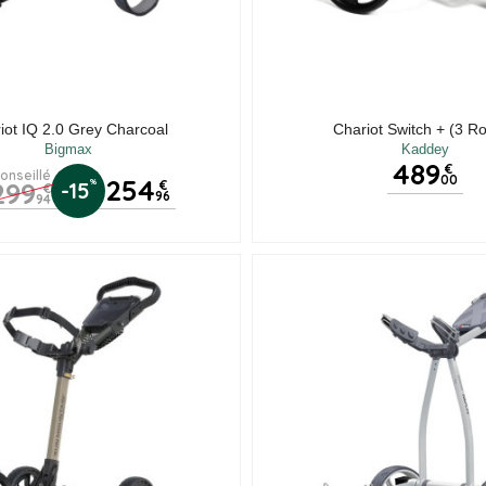
iot IQ 2.0 Grey Charcoal
Chariot Switch + (3 R
Bigmax
Kaddey
489
€
conseillé
00
254
299
%
-15
€
€
96
94
(1 a