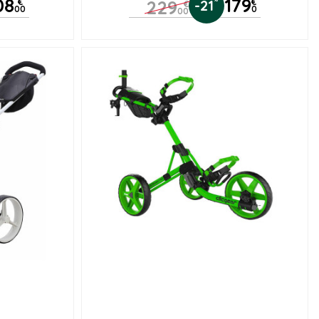
08
179
229
€
-21
€
€
00
0
00