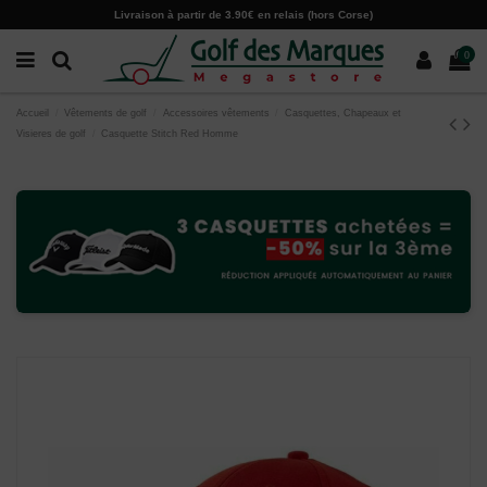
Paramètres des cookies
Livraison à partir de 3.90€ en relais (hors Corse)
0
Accueil
Vêtements de golf
Accessoires vêtements
Casquettes, Chapeaux et
Visieres de golf
Casquette Stitch Red Homme