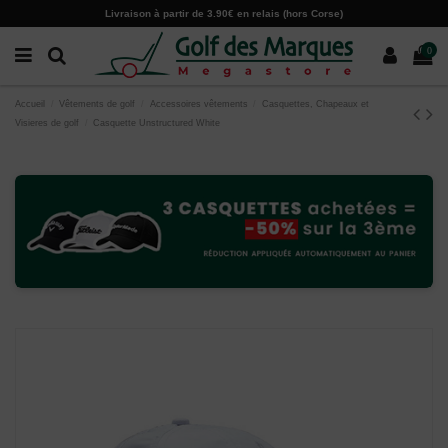
Paramètres des cookies
Livraison à partir de 3.90€ en relais (hors Corse)
0
Accueil
Vêtements de golf
Accessoires vêtements
Casquettes, Chapeaux et
Visieres de golf
Casquette Unstructured White