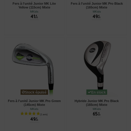
Fers à l'unité Junior MK Lite
Fers à l'unité Junior MK Pro Black
Yellow (115cm) Mixte
(165cm) Mixte
MKids
MKids
41
49
€
€
00
00
Stock épuisé
En stock
Fers à l'unité Junior MK Pro Green
Hybride Junior MK Pro Black
(145cm) Mixte
(165cm) Mixte
MKids
MKids
65
€
00
49
€
00