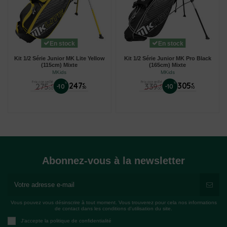
En stock
En stock
Kit 1/2 Série Junior MK Lite Yellow
Kit 1/2 Série Junior MK Pro Black
(115cm) Mixte
(165cm) Mixte
MKids
MKids
Prix conseillé
Prix conseillé
%
247
%
305
275
339
€
€
-10
-10
€
€
50
10
00
00
Abonnez-vous à la newsletter
Vous pouvez vous désinscrire à tout moment. Vous trouverez pour cela nos informations
de contact dans les conditions d'utilisation du site.
J'accepte la politique de confidentialité