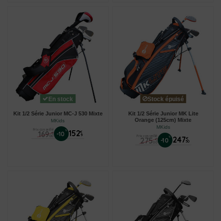
En stock
Stock épuisé
Kit 1/2 Série Junior MC-J 530 Mixte
Kit 1/2 Série Junior MK Lite
Orange (125cm) Mixte
MKids
MKids
Prix conseillé
%
152
169
€
-10
€
9
00
Prix conseillé
%
247
275
€
-10
€
50
00