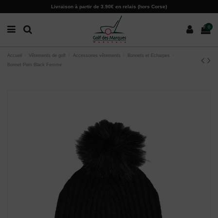
Paramètres des cookies
Livraison à partir de 3.90€ en relais (hors Corse)
0
Accueil
Vêtements de golf
Accessoires vêtements
Bonnets et Echarpes
Bonnet Pom Black Femme