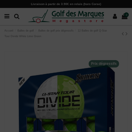
Paramètres des cookies
Livraison à partir de 3.90€ en relais (hors Corse)
0
Accueil
Balles de golf
Balles de golf prix dégressifs
12 Balles de golf Q-Star
Tour Divide White Lime Green
Prix dégressifs