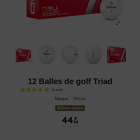
12 Balles de golf Triad
Marque:
Wilson
Stock épuisé
44
€
99
(6 avis)