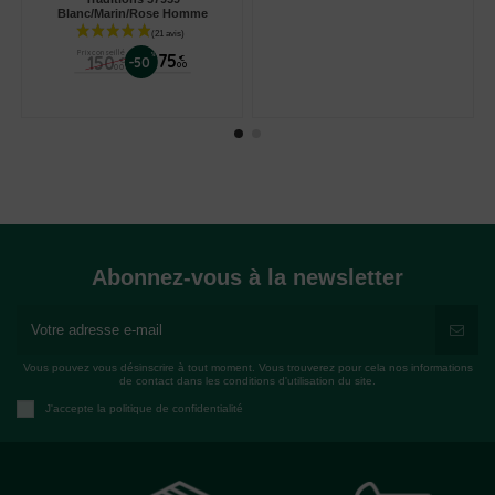
Blanc/Marin/Rose Homme
Prix conseillé
%
75
150
€
-50
€
00
00
Abonnez-vous à la newsletter
Vous pouvez vous désinscrire à tout moment. Vous trouverez pour cela nos informations
de contact dans les conditions d'utilisation du site.
J'accepte la politique de confidentialité