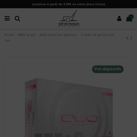
Paramètres des cookies
Livraison à partir de 3.90€ en relais (hors Corse)
0
Accueil
Balles de golf
Balles de golf prix dégressifs
12 Balles de golf Duo Soft
Pink
Prix dégressifs