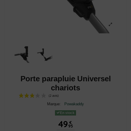
Porte parapluie Universel
chariots
Marque:
Powakaddy
En stock
49
€
95