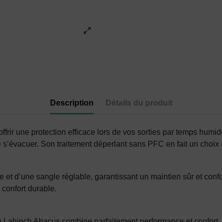
Description
Détails du produit
ffrir une protection efficace lors de vos sorties par temps hum
de s’évacuer. Son traitement déperlant sans PFC en fait un choi
et d’une sangle réglable, garantissant un maintien sûr et confort
confort durable.
au Lahinch Abacus combine parfaitement performance et confort.