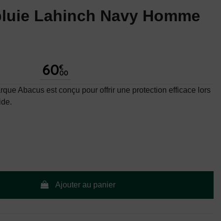
pluie Lahinch Navy Homme
60
€
00
ue Abacus est conçu pour offrir une protection efficace lors
ide.
Ajouter au panier