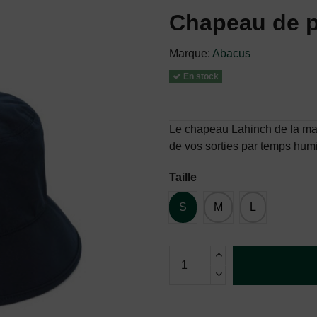
Chapeau de 
Marque:
Abacus
En stock
Le chapeau Lahinch de la marq
de vos sorties par temps hum
Taille
S
M
L