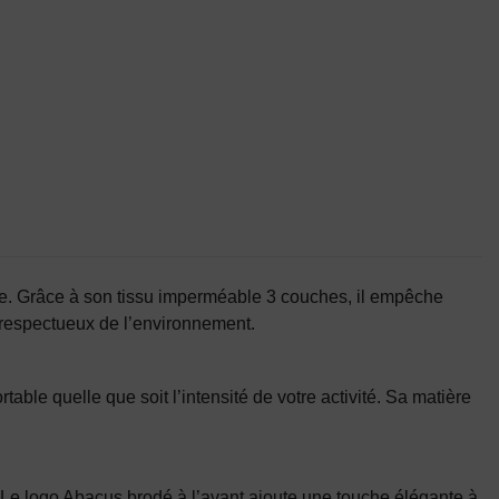
ide. Grâce à son tissu imperméable 3 couches, il empêche
x respectueux de l’environnement.
able quelle que soit l’intensité de votre activité. Sa matière
 Le logo Abacus brodé à l’avant ajoute une touche élégante à