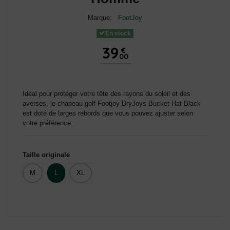
Marque:
FootJoy
En stock
39
€
00
Idéal pour protéger votre tête des rayons du soleil et des
averses, le chapeau golf Footjoy DryJoys Bucket Hat Black
est doté de larges rebords que vous pouvez ajuster selon
votre préférence.
Taille originale
M
L
XL