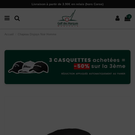
Paramètres des cookies
Livraison à partir de 3.90€ en relais (hors Corse)
0
Accueil
Chapeau Dryjoys Noir Homme