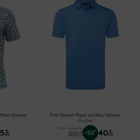
e White Homme
Polo Stretch Piqué uni Bleu Homme
FootJoy
Prix conseillé
35
40
80
%
€
-50
€
€
00
00
00