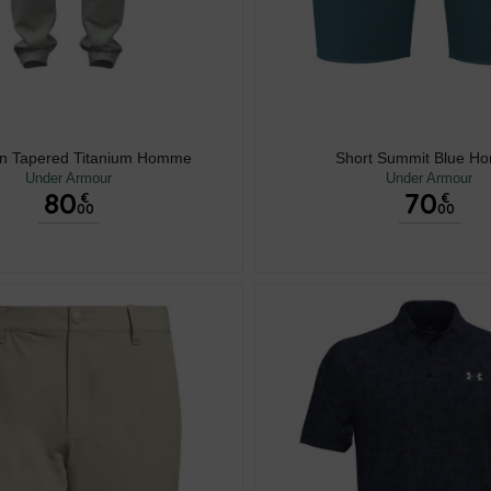
on Tapered Titanium Homme
Short Summit Blue 
Under Armour
Under Armour
80
70
€
€
00
00