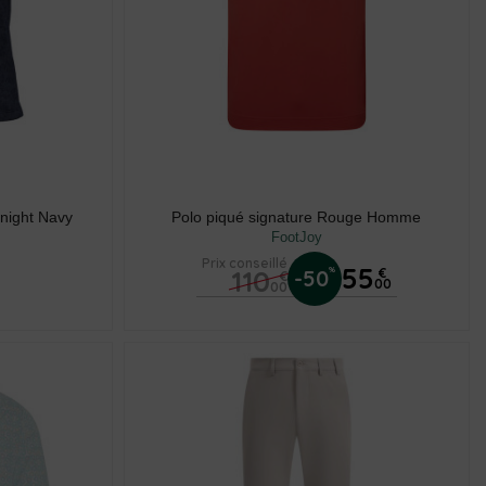
dnight Navy
Polo piqué signature Rouge Homme
FootJoy
Prix conseillé
55
110
%
-50
€
€
00
00