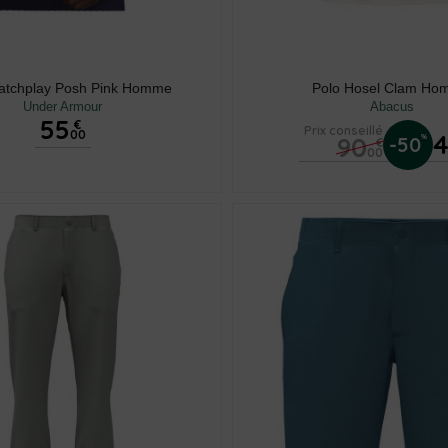
atchplay Posh Pink Homme
Polo Hosel Clam H
Under Armour
Abacus
55
€
Prix conseillé
00
90
%
-50
€
00