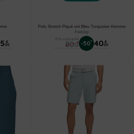
omme
Polo Stretch Piqué uni Bleu Turquoise Homme
FootJoy
Prix conseillé
45
40
80
%
€
-50
€
€
00
00
00