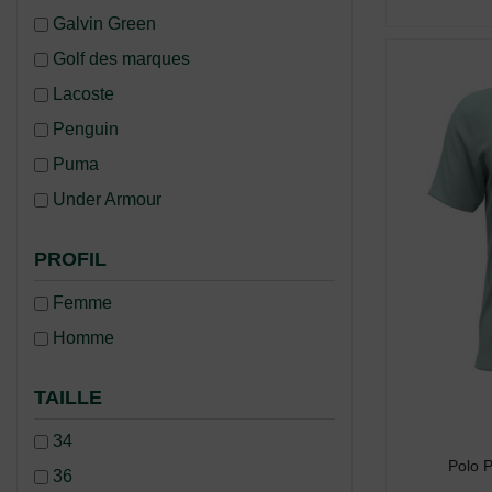
Galvin Green
Golf des marques
Lacoste
Penguin
Puma
Under Armour
PROFIL
Femme
Homme
TAILLE
34
Polo 
36