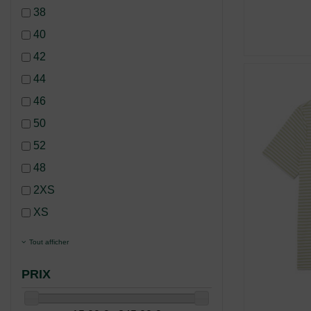
38
40
42
44
46
50
52
48
2XS
XS
Tout afficher
PRIX