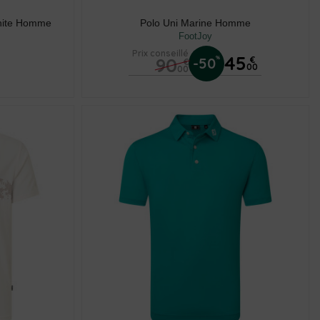
White Homme
Polo Uni Marine Homme
FootJoy
Prix conseillé
45
90
%
-50
€
€
00
00