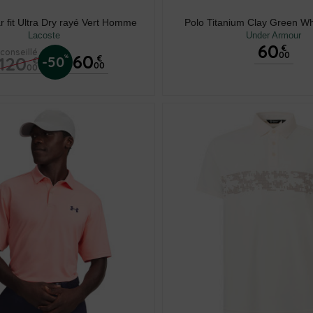
r fit Ultra Dry rayé Vert Homme
Polo Titanium Clay Green 
Lacoste
Under Armour
60
€
 conseillé
00
60
120
%
-50
€
€
00
00