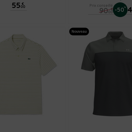
55
€
Prix conseillé
00
90
%
-50
€
00
Nouveau