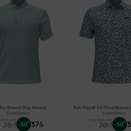
 Dry Enamel Blue Homme
Polo Playoff 3.0 Floral Breez
Under Armour
Under Armour
 conseillé
Prix conseillé
37
75
70
%
%
-50
€
-50
€
€
50
00
00