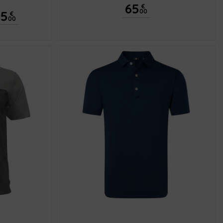
65
€
00
45
€
00