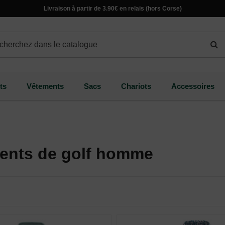
Livraison à partir de 3.90€ en relais (hors Corse)
ts
Vêtements
Sacs
Chariots
Accessoires
ents de golf homme