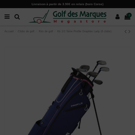
Paramètres des cookies
Livraison à partir de 3.90€ en relais (hors Corse)
0
Accueil
Clubs de golf
Kits de golf
Kit 1/2 Série Profile Graphite Lady (6 clubs)