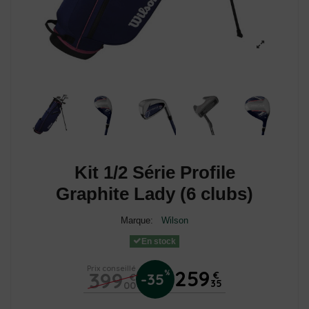
Kit 1/2 Série Profile
Graphite Lady (6 clubs)
Marque:
Wilson
En stock
Prix conseillé
259
399
%
€
-35
€
35
00