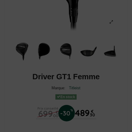
Driver GT1 Femme
Marque:
Titleist
En stock
Prix conseillé
489
699
%
€
-30
€
30
00