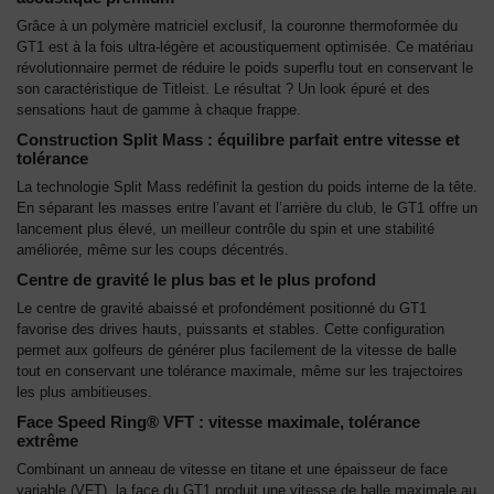
Grâce à un polymère matriciel exclusif, la couronne thermoformée du
GT1 est à la fois ultra-légère et acoustiquement optimisée. Ce matériau
révolutionnaire permet de réduire le poids superflu tout en conservant le
son caractéristique de Titleist. Le résultat ? Un look épuré et des
sensations haut de gamme à chaque frappe.
Construction Split Mass : équilibre parfait entre vitesse et
tolérance
La technologie Split Mass redéfinit la gestion du poids interne de la tête.
En séparant les masses entre l’avant et l’arrière du club, le GT1 offre un
lancement plus élevé, un meilleur contrôle du spin et une stabilité
améliorée, même sur les coups décentrés.
Centre de gravité le plus bas et le plus profond
Le centre de gravité abaissé et profondément positionné du GT1
favorise des drives hauts, puissants et stables. Cette configuration
permet aux golfeurs de générer plus facilement de la vitesse de balle
tout en conservant une tolérance maximale, même sur les trajectoires
les plus ambitieuses.
Face Speed Ring® VFT : vitesse maximale, tolérance
extrême
Combinant un anneau de vitesse en titane et une épaisseur de face
variable (VFT), la face du GT1 produit une vitesse de balle maximale au