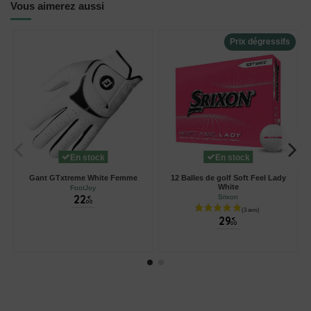
Vous aimerez aussi
Prix dégressifs
En stock
En stock
Gant GTxtreme White Femme
12 Balles de golf Soft Feel Lady
White
FootJoy
22
Srixon
€
00
29
€
00