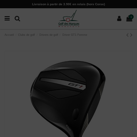
Paramètres des cookies
Livraison à partir de 3.90€ en relais (hors Corse)
0
Accueil
Clubs de golf
Drivers de golf
Driver GT1 Femme