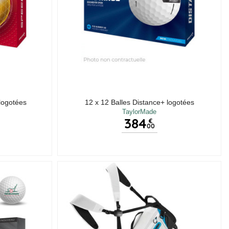
logotées
12 x 12 Balles Distance+ logotées
TaylorMade
384
€
00