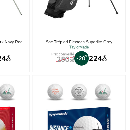
ark Navy Red
Sac Trépied Flextech Superlite Grey
TaylorMade
Prix conseillé
24
224
280
%
€
-20
€
€
00
00
00
is)