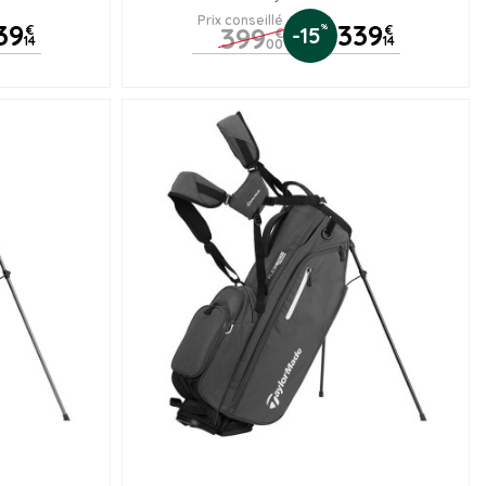
Prix conseillé
39
339
399
%
€
-15
€
€
14
14
00
is)