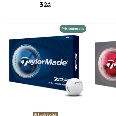
32
€
00
Prix dégressifs
Stock épuisé