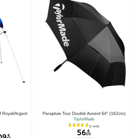
f Royal/Argent
Parapluie Tour Double Auvent 64" (162cm)
TaylorMade
56
€
00
09
€