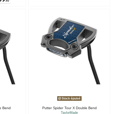
30
Stock épuisé
le Bend
Putter Spider Tour X Double Bend
TaylorMade