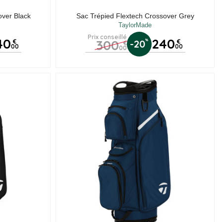
over Black
Sac Trépied Flextech Crossover Grey
TaylorMade
Prix conseillé
40
240
300
%
€
-20
€
€
00
00
00