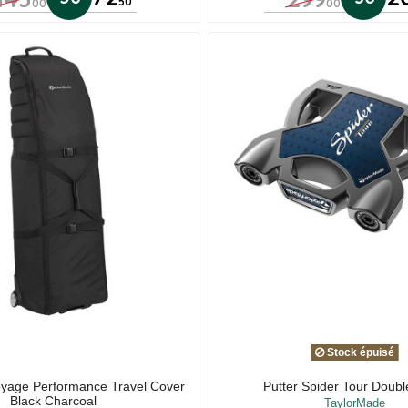
50
00
00
Stock épuisé
yage Performance Travel Cover
Putter Spider Tour Doub
Black Charcoal
TaylorMade