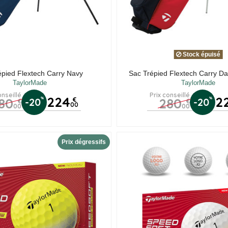
Stock épuisé
épied Flextech Carry Navy
Sac Trépied Flextech Carry D
TaylorMade
TaylorMade
onseillé
Prix conseillé
224
2
80
280
%
%
-20
€
-20
€
€
00
00
00
Prix dégressifs
(6 av