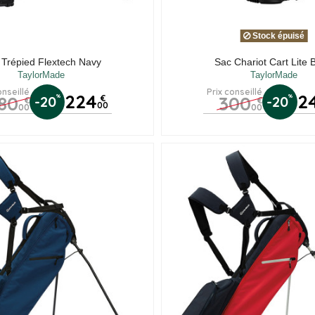
(1 av
Stock épuisé
 Trépied Flextech Navy
Sac Chariot Cart Lite 
TaylorMade
TaylorMade
onseillé
Prix conseillé
224
2
80
300
%
%
-20
€
-20
€
€
00
00
00