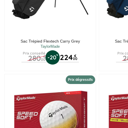
Sac Trépied Flextech Carry Grey
Sac Tr
TaylorMade
Prix conseillé
Prix c
224
280
2
%
-20
€
€
00
00
Prix dégressifs
(8 avis)