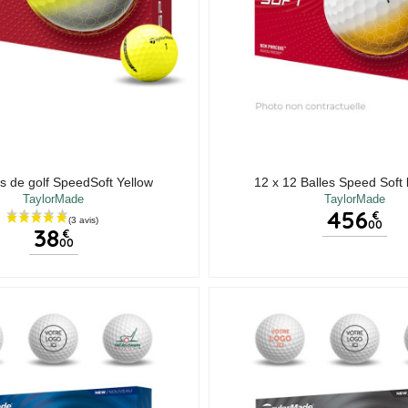
es de golf SpeedSoft Yellow
12 x 12 Balles Speed Soft 
TaylorMade
TaylorMade
456
€
00
38
€
00