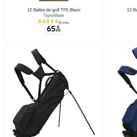
12 Balles de golf TP5 Blanc
12 Ba
TaylorMade
65
€
00