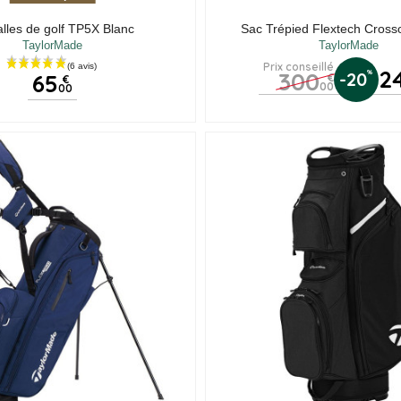
lles de golf TP5X Blanc
Sac Trépied Flextech Cross
TaylorMade
TaylorMade
Prix conseillé
2
300
%
-20
65
€
€
00
00