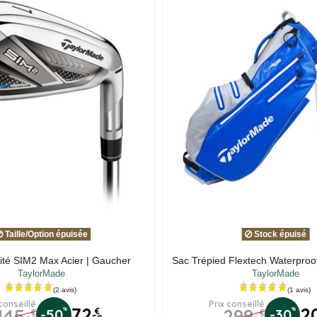
Taille/Option épuisée
Stock épuisé
nité SIM2 Max Acier | Gaucher
Sac Trépied Flextech Waterproo
TaylorMade
TaylorMade
 conseillé
Prix conseillé
72
2
145
299
%
%
-50
€
-30
€
€