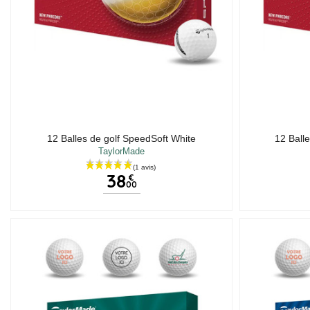
12 Balles de golf SpeedSoft White
12 Ball
TaylorMade
38
€
00