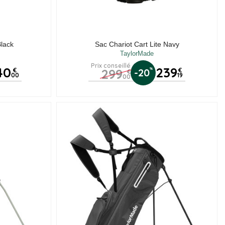
is)
Black
Sac Chariot Cart Lite Navy
TaylorMade
Prix conseillé
40
239
299
%
€
-20
€
€
00
19
00