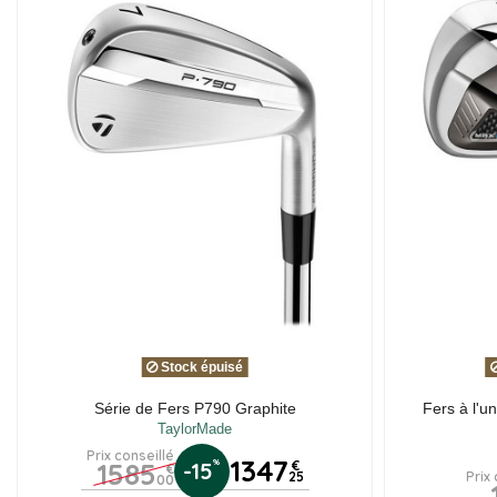
Stock épuisé
Série de Fers P790 Graphite
Fers à l'u
TaylorMade
Prix conseillé
1347
1585
%
-15
€
€
25
Prix
00