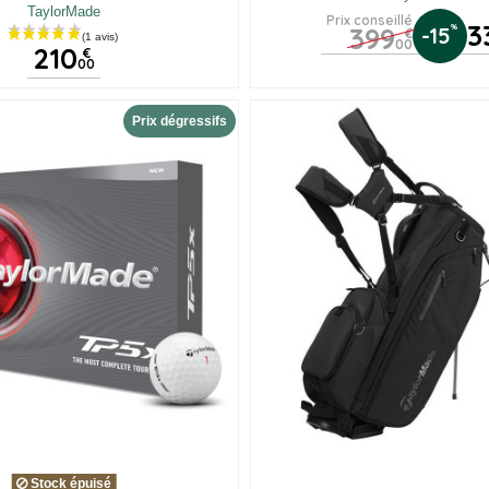
TaylorMade
Prix conseillé
3
399
%
-15
€
00
210
€
00
(2 av
Prix dégressifs
Stock épuisé