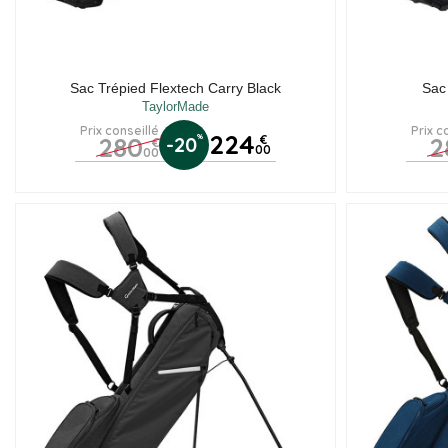
Sac Trépied Flextech Carry Black
Sac
TaylorMade
Prix conseillé
Prix c
224
280
2
%
-20
€
€
00
00